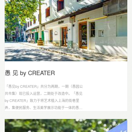
愚 见 by CREATER
「愚见by CREATER」共分为两期，一期（愚园公
共市集）现已投入运营，二期处于改造中。「愚见
by CREATER」致力于将艺术植入上海的街巷里
弄，集便民服务、生活美学展示功能于一体的愚园
公共市集，运用空间改造、艺术创意、社区互动的
有机融合，呈现、述说、传递更有温度的社区历
史、城市精神以及人文关怀。首次携手刘海粟美术