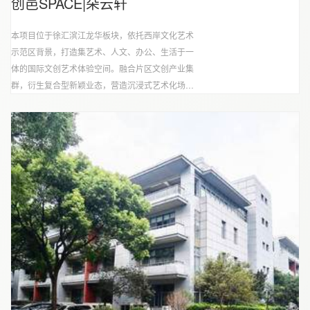
创邑SPACE|朵云轩
本项目位于徐汇滨江龙华板块，依托西岸文化艺术
示范区背景，打造集艺术、人文、办公、生活于一
体的国际文创艺术体验空间。融合片区文创产业集
群，衍生复合型新颖业态，营造沉浸式艺术化场
景，是优秀文创行业IP孵化的俱佳摇篮。