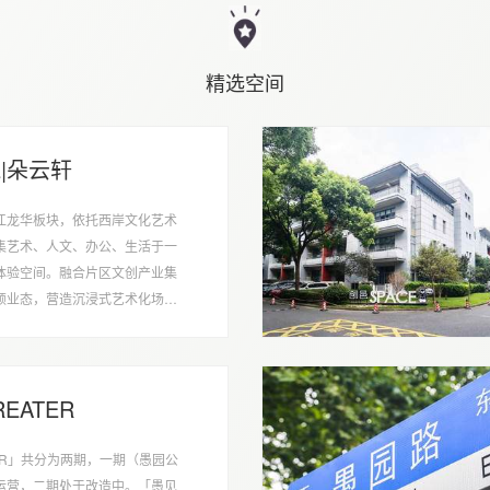
精选空间
E|朵云轩
江龙华板块，依托西岸文化艺术
集艺术、人文、办公、生活于一
体验空间。融合片区文创产业集
颖业态，营造沉浸式艺术化场
IP孵化的俱佳摇篮。
REATER
TER」共分为两期，一期（愚园公
运营，二期处于改造中。「愚见