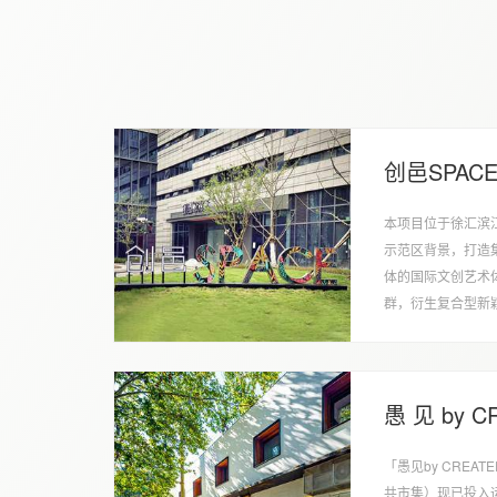
创邑SPAC
本项目位于徐汇滨
示范区背景，打造
体的国际文创艺术
群，衍生复合型新
景，是优秀文创行业
愚 见 by C
「愚见by CREA
共市集）现已投入