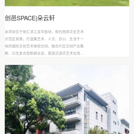
创邑SPACE|朵云轩
本项目位于徐汇滨江龙华板块，依托西岸文化艺术
示范区背景，打造集艺术、人文、办公、生活于一
体的国际文创艺术体验空间。融合片区文创产业集
群，衍生复合型新颖业态，营造沉浸式艺术化场
景，是优秀文创行业IP孵化的俱佳摇篮。