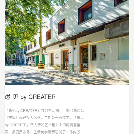
愚 见 by CREATER
「愚见by CREATER」共分为两期，一期（愚园公
共市集）现已投入运营，二期处于改造中。「愚见
by CREATER」致力于将艺术植入上海的街巷里
弄，集便民服务、生活美学展示功能于一体的愚园