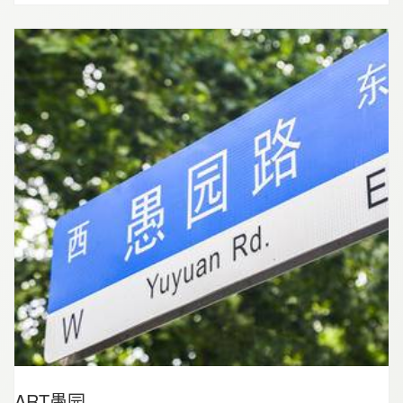
公共市集，运用空间改造、艺术创意、社区互动的
有机融合，呈现、述说、传递更有温度的社区历
史、城市精神以及人文关怀。首次携手刘海粟美术
馆、建筑师张海翱协力共建的 “粟上海社区美术馆”更
成为该项目一大亮点，这一有着烟火气的艺术空间
成为“社区营造计划”首例。
ART愚园